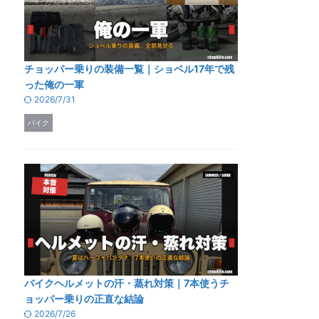
チョッパー乗りの装備一覧｜ショベル17年で残
った俺の一軍
2026/7/31
バイク
バイクヘルメットの汗・蒸れ対策｜7本使うチ
ョッパー乗りの正直な結論
2026/7/26