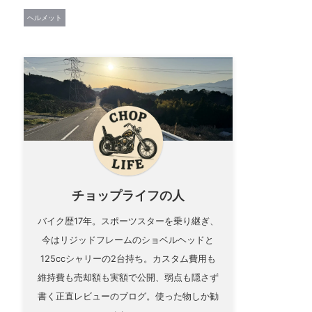
ヘルメット
チョップライフの人
バイク歴17年。スポーツスターを乗り継ぎ、
今はリジッドフレームのショベルヘッドと
125ccシャリーの2台持ち。カスタム費用も
維持費も売却額も実額で公開、弱点も隠さず
書く正直レビューのブログ。使った物しか勧