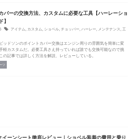
カバーの交換方法、カスタムに必要な工具【ハーレーショ
ド】
26
アイテム
,
カスタム
,
ショベル
,
チョッパー
,
ハーレー
,
メンテナンス
,
工
ビッドソンのポイントカバー交換はエンジン周りの雰囲気を簡単に変
手軽カスタムだ。必要工具さえ持っていれば誰でも交換可能なので挑
この記事では詳しく方法を解説、レビューしている。
ーツ
クイーンシート徹底レビュー｜ショベル装着の費用と乗り