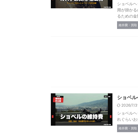
ショベルヘ
用が掛かる
るための金
維持費・買取
ショベル
2026/7/
ショベルヘ
れぐらいお
維持費・買取