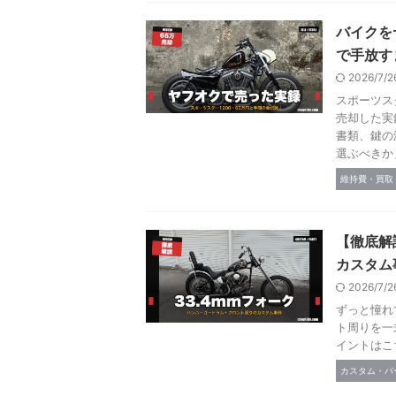
バイクを
で手放す
2026/7/
スポーツス
売却した実
書類、鍵の
選ぶべきか
維持費・買取
【徹底解
カスタム
2026/7/
ずっと憧れ
ト周りを一
イントはこち
カスタム・パ