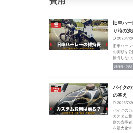
費用
旧車ハー
り時の決
2026/7/
旧車ハーレ
の実額を公
後悔しない
維持費・買取
バイクの
の答え
2026/7/
バイクのカ
カスタム費
側の当事者
を最大化す