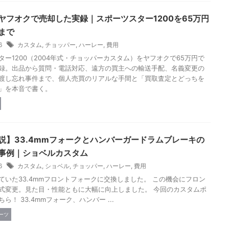
ヤフオクで売却した実録｜スポーツスター1200を65万円
まで
26
カスタム
,
チョッパー
,
ハーレー
,
費用
ター1200（2004年式・チョッパーカスタム）をヤフオクで65万円で
録。出品から質問・電話対応、遠方の買主への輸送手配、名義変更の
渡し忘れ事件まで、個人売買のリアルな手間と「買取査定とどっちを
」を本音で書く。
説】33.4mmフォークとハンバーガードラムブレーキの
事例｜ショベルカスタム
26
カスタム
,
ショベル
,
チョッパー
,
ハーレー
,
費用
ていた33.4mmフロントフォークに交換しました。 この機会にフロン
式変更。見た目・性能ともに大幅に向上しました。 今回のカスタムポ
ら！ 33.4mmフォーク、ハンバー ...
ーツ