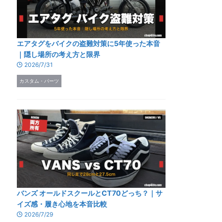
エアタグをバイクの盗難対策に5年使った本音
｜隠し場所の考え方と限界
2026/7/31
カスタム・パーツ
バンズ オールドスクールとCT70どっち？｜サ
イズ感・履き心地を本音比較
2026/7/29