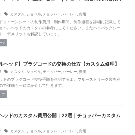
26
カスタム
,
ショベル
,
チョッパー
,
ハーレー
,
費用
ドクイーンシートの制作費用、制作期間、制作過程を詳細に記載して
ョベルヘッドのカスタムの参考にしてください。またハイバックシー
ト、デメリットも解説しています。
ーツ
ルヘッド】プラグコードの交換の仕方【カスタム修理】
26
カスタム
,
ショベル
,
チョッパー
,
ハーレー
,
費用
ッドのプラグコード交換手順を説明するよ。ブルーストリーク製を利
ので詳細も一緒に紹介して行きます。
ーツ
ヘッドのカスタム費用公開｜22選｜チョッパーカスタム
26
カスタム
,
ショベル
,
チョッパー
,
ハーレー
,
費用