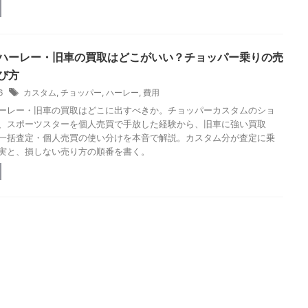
ハーレー・旧車の買取はどこがいい？チョッパー乗りの売
び方
26
カスタム
,
チョッパー
,
ハーレー
,
費用
ーレー・旧車の買取はどこに出すべきか。チョッパーカスタムのショ
、スポーツスターを個人売買で手放した経験から、旧車に強い買取
一括査定・個人売買の使い分けを本音で解説。カスタム分が査定に乗
実と、損しない売り方の順番を書く。