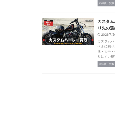
維持費・買取
カスタム
り先の選
2026/7/
カスタムハ
ベルに乗り
店・大手・
りにくい現
維持費・買取