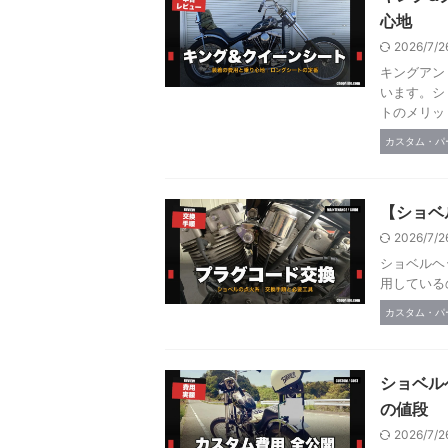
心地
2026/7/
キングアン
います。シ
トのメリッ
カスタム・パ
【ショベ
2026/7/
ショベルヘ
用している
カスタム・パ
ショベル
の値段
2026/7/