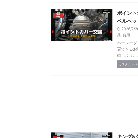
ポイント
ベルヘッ
2026/7/
具
,
費用
ハーレーダ
更できるお
戦しよう。
カスタム・パ
キング&