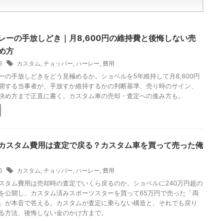
レーの手放しどき｜月8,600円の維持費と後悔しない売
め方
26
カスタム
,
チョッパー
,
ハーレー
,
費用
ーの手放しどきをどう見極めるか。ショベルを5年維持して月8,600円
開する当事者が、手放すか維持するかの判断基準、売り時のサイン、
決め方まで正直に書く。カスタム車の売却・査定への進み方も。
カスタム費用は査定で戻る？カスタム車を買って売った俺
26
カスタム
,
チョッパー
,
ハーレー
,
費用
スタム費用は売却時の査定でいくら戻るのか。ショベルに240万円超の
を公開し、カスタム済みスポーツスターを買って65万円で売った「両
」が本音で答える。カスタムが査定に乗らない構造と、それでも戻り
る方法、後悔しない金のかけ方まで。