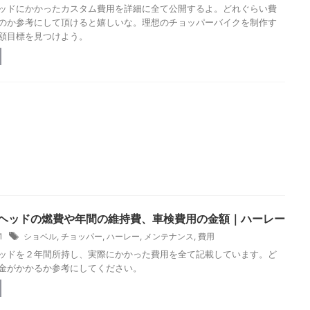
ッドにかかったカスタム費用を詳細に全て公開するよ。どれぐらい費
のか参考にして頂けると嬉しいな。理想のチョッパーバイクを制作す
額目標を見つけよう。
ヘッドの燃費や年間の維持費、車検費用の金額｜ハーレー
31
ショベル
,
チョッパー
,
ハーレー
,
メンテナンス
,
費用
ッドを２年間所持し、実際にかかった費用を全て記載しています。ど
金がかかるか参考にしてください。