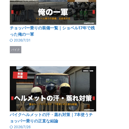
チョッパー乗りの装備一覧｜ショベル17年で残
った俺の一軍
2026/7/31
バイク
バイクヘルメットの汗・蒸れ対策｜7本使うチ
ョッパー乗りの正直な結論
2026/7/26