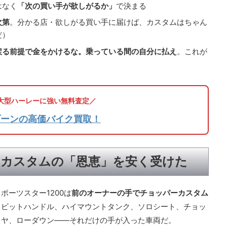
はなく
「次の買い手が欲しがるか」
で決まる
次第
。分かる店・欲しがる買い手に届けば、カスタムはちゃん
だ）
戻る前提で金をかけるな。乗っている間の自分に払え
。これが
大型ハーレーに強い無料査定／
ブーンの高価バイク買取！
はカスタムの「恩恵」を安く受けた
ーツスター1200は
前のオーナーの手でチョッパーカスタム
ラビットハンドル、ハイマウントタンク、ソロシート、チョッ
イヤ、ローダウン——それだけの手が入った車両だ。