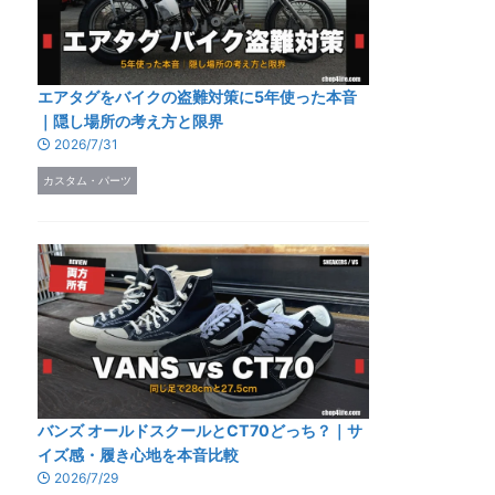
エアタグをバイクの盗難対策に5年使った本音
｜隠し場所の考え方と限界
2026/7/31
カスタム・パーツ
バンズ オールドスクールとCT70どっち？｜サ
イズ感・履き心地を本音比較
2026/7/29