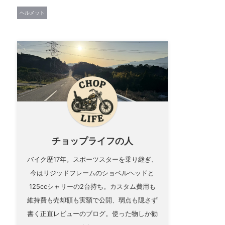
ヘルメット
チョップライフの人
バイク歴17年。スポーツスターを乗り継ぎ、
今はリジッドフレームのショベルヘッドと
125ccシャリーの2台持ち。カスタム費用も
維持費も売却額も実額で公開、弱点も隠さず
書く正直レビューのブログ。使った物しか勧