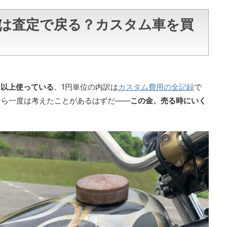
は査定で戻る？カスタム車を買
円以上使っている
。1円単位の内訳は
カスタム費用の全記録
で
なら一度は考えたことがあるはずだ——
この金、売る時にいく