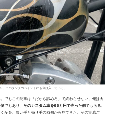
ベル。このタンクのペイントにも金は入っている。
い
。でもこの記事は「だから諦めろ」で終わらせない。俺は
カ
た側
でもあり、
そのカスタム車を65万円で売った側
でもある。
動くかを、買い手と売り手の両側から見てきた。その実感ご