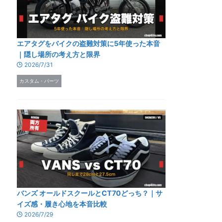
エアタグをバイクの盗難対策に5年使った本音
｜隠し場所の考え方と限界
2026/7/31
カスタム・パーツ
バンズ オールドスクールとCT70どっち？｜サ
イズ感・履き心地を本音比較
2026/7/29