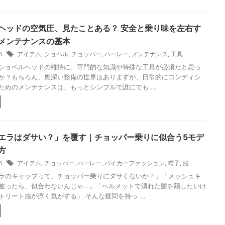
ヘッドの空気圧、見たことある？ 安全と乗り味を左右す
メンテナンスの基本
26
アイテム
,
ショベル
,
チョッパー
,
ハーレー
,
メンテナンス
,
工具
ショベルヘッドの維持に、専門的な知識や特殊な工具が必須だと思っ
か？もちろん、奥深い整備の世界はありますが、日常的にコンディシ
ためのメンテナンスは、もっとシンプルで誰にでも ...
エラはダサい？」を覆す｜チョッパー乗りに似合う5モデ
方
26
アイテム
,
チョッパー
,
ハーレー
,
バイカーファッション
,
帽子
,
服
ラのキャップって、チョッパー乗りにダサくないか？」「メッシュキ
被ったら、似合わないんじゃ…」「ヘルメットで潰れた髪を隠したいけ
トリート感が浮く気がする」 そんな疑問を持っ ...