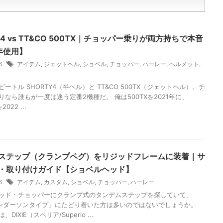
Y4 vs TT&CO 500TX｜チョッパー乗りが両方持ちで本音
年使用】
26
アイテム
,
ジェットヘル
,
ショベル
,
チョッパー
,
ハーレー
,
ヘルメット
,
ートル SHORTY4（半ヘル）と TT&CO 500TX（ジェットヘル）。チ
りなら誰もが一度は迷う定番2機種だ。 俺は500TXを2021年に、
022 ...
ステップ（クランプペグ）をリジッドフレームに装着｜サ
・取り付けガイド【ショベルヘッド】
26
アイテム
,
カスタム
,
ショベル
,
チョッパー
,
ハーレー
ッド・チョッパーにクランプ式のタンデムステップを探していて、
E アンダーソンタイプ」にたどり着いた方は多いのではないでしょうか。
DIXIE（スペリア/Superio ...