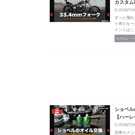
カスタム
2026/7/
ずっと憧れ
ト周りを一
イントはこち
カスタム・パ
ショベル
【ハーレ
2026/7/
旧車のメン