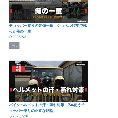
チョッパー乗りの装備一覧｜ショベル17年で残
った俺の一軍
2026/7/31
バイク
バイクヘルメットの汗・蒸れ対策｜7本使うチ
ョッパー乗りの正直な結論
2026/7/26