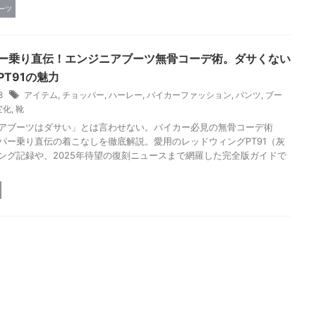
ーツ
ー乗り直伝！エンジニアブーツ無骨コーデ術。ダサくない
PT91の魅力
28
アイテム
,
チョッパー
,
ハーレー
,
バイカーファッション
,
パンツ
,
ブー
変化
,
靴
アブーツはダサい」とは言わせない。バイカー必見の無骨コーデ術
パー乗り直伝の着こなしを徹底解説。愛用のレッドウィングPT91（灰
ング記録や、2025年待望の復刻ニュースまで網羅した完全版ガイドで