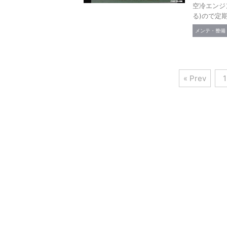
空冷エンジ
る)ので定期
メンテ・整備
« Prev
1