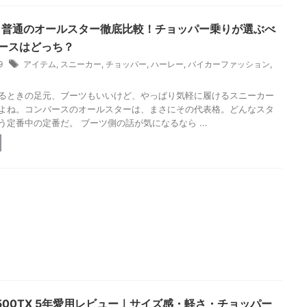
 vs 普通のオールスター徹底比較！チョッパー乗りが選ぶべ
ースはどっち？
29
アイテム
,
スニーカー
,
チョッパー
,
ハーレー
,
バイカーファッション
,
るときの足元、ブーツもいいけど、やっぱり気軽に履けるスニーカー
よね。コンバースのオールスターは、まさにその代表格。どんなスタ
う定番中の定番だ。 ブーツ側の話が気になるなら ...
 500TX 5年愛用レビュー｜サイズ感・軽さ・チョッパー