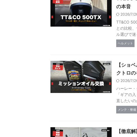
の本音
2026/7/
TT&CO
との比較、
ル選びで迷
ヘルメット
【ショベ
クトロの
2026/7/
ハーレー・
「ギアの入
直したいの
メンテ・整備
【徹底解