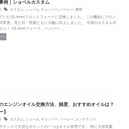
事例｜ショベルカスタム
26
カスタム
,
ショベル
,
チョッパー
,
ハーレー
,
費用
ていた33.4mmフロントフォークに交換しました。 この機会にフロン
式変更。見た目・性能ともに大幅に向上しました。 今回のカスタムポ
ら！ 33.4mmフォーク、ハンバー ...
ーツ
のエンジンオイル交換方法、頻度、おすすめオイルは？
ー】
26
カスタム
,
ショベル
,
チョッパー
,
ハーレー
,
メンテナンス
テナンスで大切なポイントの一つはオイル管理です。 特に大排気量、