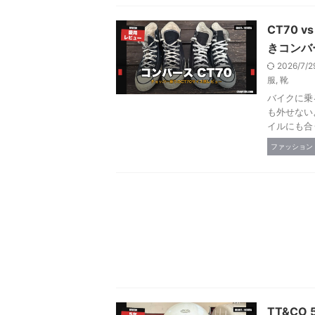
CT70
きコンバ
2026/7/
服
,
靴
バイクに乗
も外せない
イルにも合
ファッション
TT&CO