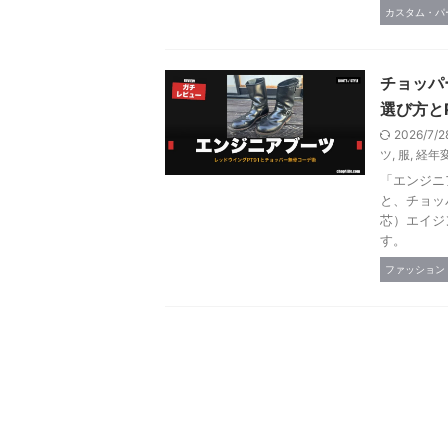
カスタム・パ
チョッパ
選び方と
2026/7/
ツ
,
服
,
経年
「エンジニ
と、チョッ
芯）エイジ
す。
ファッション