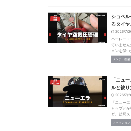
ショベル
るタイヤ
2026/7/
ハーレー・
ていません
ョンを保つ
メンテ・整備
「ニュー
ルと被り
2026/7/
「ニューエ
ャップとか
ど、結局ス
ファッション