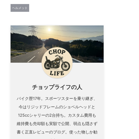
ヘルメット
チョップライフの人
バイク歴17年。スポーツスターを乗り継ぎ、
今はリジッドフレームのショベルヘッドと
125ccシャリーの2台持ち。カスタム費用も
維持費も売却額も実額で公開、弱点も隠さず
書く正直レビューのブログ。使った物しか勧