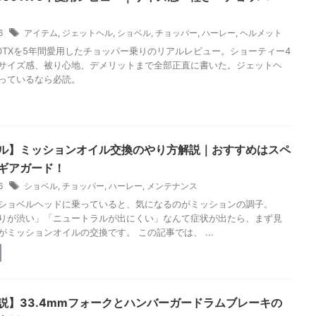
26
アイテム
,
ジェットヘル
,
ショベル
,
チョッパー
,
ハーレー
,
ヘルメット
 500TXを5年間愛用したチョッパー乗りのリアルレビュー。ショーティー4
サイズ感、被り心地、デメリットまで全部正直に書いた。ジェットヘ
っているなら必読。
ル】ミッションオイル交換のやり方解説｜おすすめはスペ
ギアガード！
26
ショベル
,
チョッパー
,
ハーレー
,
メンテナンス
ショベルヘッドに乗っていると、気になるのがミッションの調子。
りが渋い」「ニュートラルが出にくい」なんて症状が出たら、まず見
がミッションオイルの交換です。 この記事では、 ...
説】33.4mmフォークとハンバーガードラムブレーキの