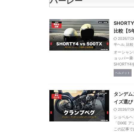
ハーレー
SHORT
比較【5
2026/7/
半ヘル
,
比較
オーシャンビ
ョッパー乗
SHORTY4を2
ヘルメット
タンデム
イズ選び
2026/7/
ショベルヘ
「DIXI
この記事では、