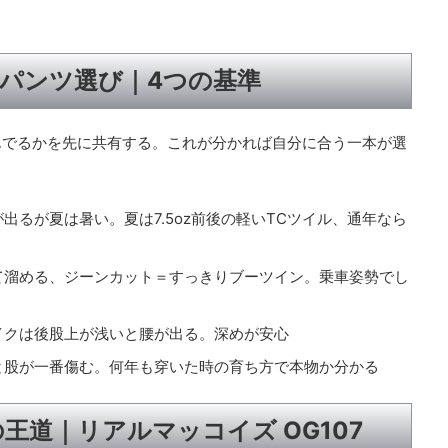
パンツ選び｜4つの基準
んでるかを先に共有する。これが分かれば自分に合う一本が選
出るが夏は暑い。夏は7.5oz前後の軽いTCツイル、通年なら
て溜める、ジーンカット＝すっきりブーツイン。乗車姿勢でし
イクは後股上が浅いと腰が出る。深めが安心
と股が一番傷む。何年も穿いた時の育ち方で本物か分かる
道｜リアルマッコイズ OG107