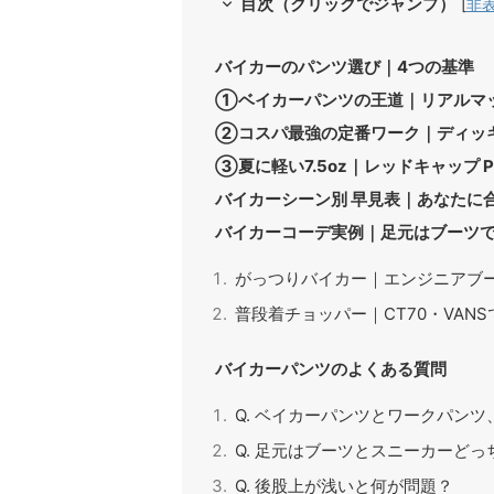
目次（クリックでジャンプ）
[
非
バイカーのパンツ選び｜4つの基準
①ベイカーパンツの王道｜リアルマッコ
②コスパ最強の定番ワーク｜ディッキ
③夏に軽い7.5oz｜レッドキャップ PT5
バイカーシーン別 早見表｜あなたに
バイカーコーデ実例｜足元はブーツ
がっつりバイカー｜エンジニアブ
普段着チョッパー｜CT70・VAN
バイカーパンツのよくある質問
Q. ベイカーパンツとワークパン
Q. 足元はブーツとスニーカーどっ
Q. 後股上が浅いと何が問題？