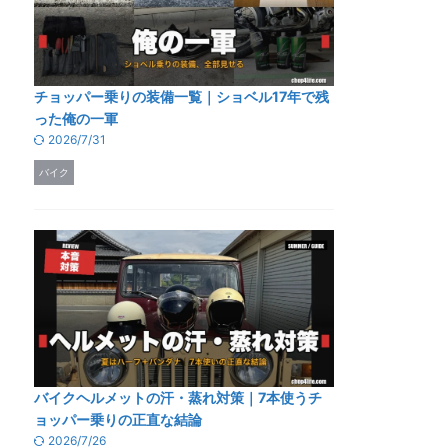
チョッパー乗りの装備一覧｜ショベル17年で残
った俺の一軍
2026/7/31
バイク
バイクヘルメットの汗・蒸れ対策｜7本使うチ
ョッパー乗りの正直な結論
2026/7/26