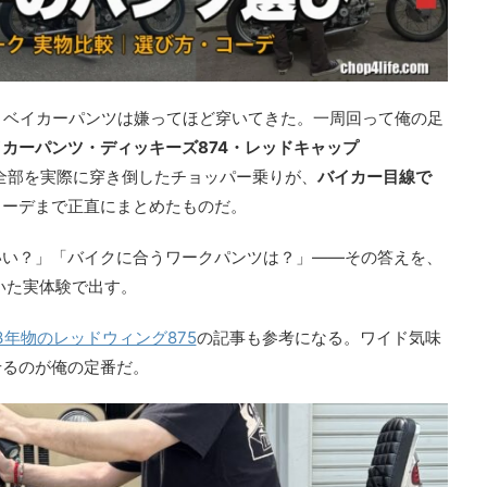
とベイカーパンツは嫌ってほど穿いてきた。一周回って俺の足
カーパンツ・ディッキーズ874・レッドキャップ
全部を実際に穿き倒したチョッパー乗りが、
バイカー目線で
コーデまで正直にまとめたものだ。
いい？」「バイクに合うワークパンツは？」——その答えを、
いた実体験で出す。
3年物のレッドウィング875
の記事も参考になる。ワイド気味
せるのが俺の定番だ。