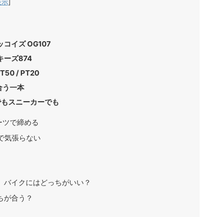
表示
]
イズ OG107
ーズ874
0 / PT20
合う一本
でもスニーカーでも
ーツで締める
Sで気張らない
ツ、バイクにはどっちがいい？
ちが合う？