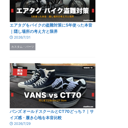
エアタグをバイクの盗難対策に5年使った本音
｜隠し場所の考え方と限界
2026/7/31
カスタム・パーツ
バンズ オールドスクールとCT70どっち？｜サ
イズ感・履き心地を本音比較
2026/7/29