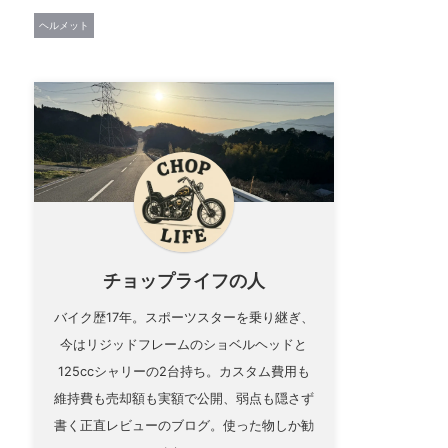
ヘルメット
チョップライフの人
バイク歴17年。スポーツスターを乗り継ぎ、
今はリジッドフレームのショベルヘッドと
125ccシャリーの2台持ち。カスタム費用も
維持費も売却額も実額で公開、弱点も隠さず
書く正直レビューのブログ。使った物しか勧