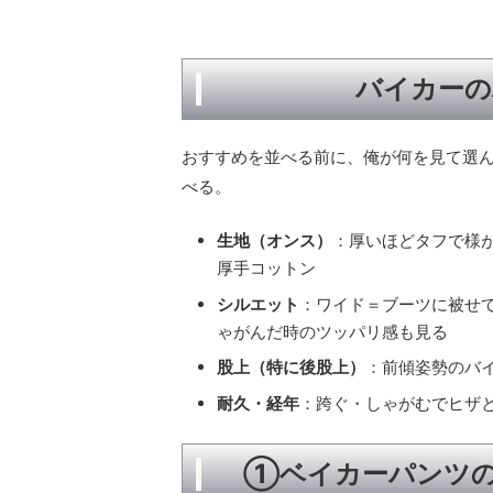
バイカーの
おすすめを並べる前に、俺が何を見て選
べる。
生地（オンス）
：厚いほどタフで様が
厚手コットン
シルエット
：ワイド＝ブーツに被せ
ゃがんだ時のツッパリ感も見る
股上（特に後股上）
：前傾姿勢のバ
耐久・経年
：跨ぐ・しゃがむでヒザ
①ベイカーパンツの王